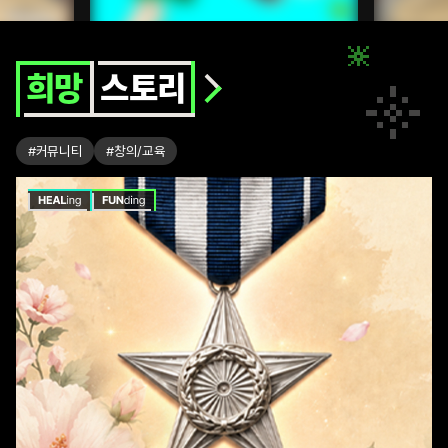
희
망
희망
스토리
스
토
리
#커뮤니티
#창의/교육