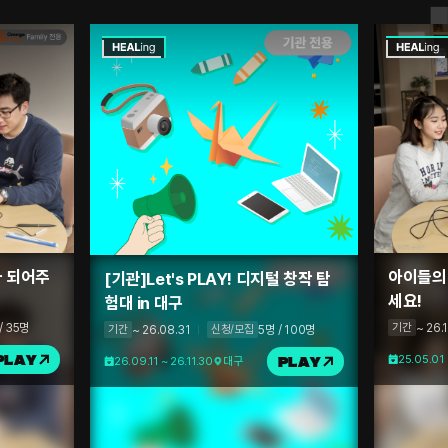
 되어주
아이들의
[기관]Let's PLAY! 디지털 창작 탐
세요!
험대 in 대구
/ 35명
~ 26.
기간
~ 26.08.31
5명 / 100명
기간
신청/모집
PLAY
25.05.01 
26.09.11 ~ 26.11.30
대구
PLAY