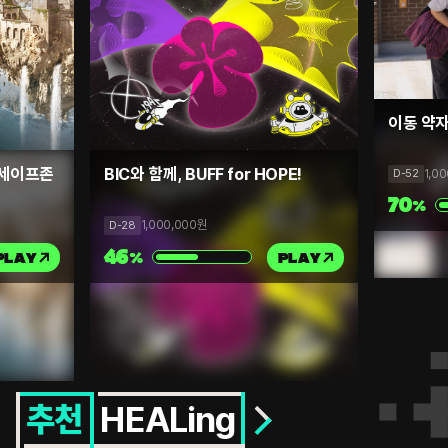
이동 약
 세이프존
BIC와 함께, BUFF for HOPE!
1,0
D-52
70
%
1,000,000
원
D-28
46
PLAY
%
PLAY
HEALing
추천