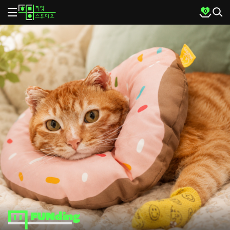
LOGO
MENU
cart
0
SEA
SE
메
인
배
너