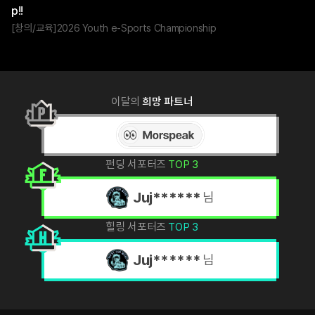
p!!
창의/교육
2026 Youth e-Sports Championship
랭
이달의
희망 파트너
킹
펀딩 서포터즈
TOP 4
and*******
님
힐링 서포터즈
TOP 4
로아와*****
님